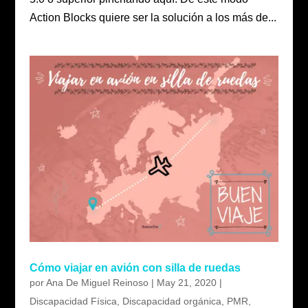
Action Blocks quiere ser la solución a los más de...
Cómo viajar en avión con silla de ruedas
por
Ana De Miguel Reinoso
|
May 21, 2020
|
Discapacidad Física
,
Discapacidad orgánica
,
PMR
,