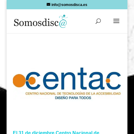
Skip
info@somosdisca.es
to
content
El 31 de diciembre Centro Nacional de