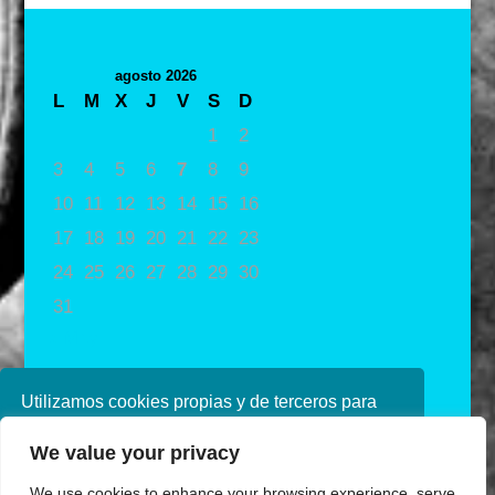
agosto 2026
L
M
X
J
V
S
D
1
2
3
4
5
6
7
8
9
10
11
12
13
14
15
16
17
18
19
20
21
22
23
24
25
26
27
28
29
30
31
« May
Utilizamos cookies propias y de terceros para
mejorar nuestros servicios. Si continúa
We value your privacy
navegando, consideramos que acepta su uso.
Puede obtener más información en nuestra
We use cookies to enhance your browsing experience, serve