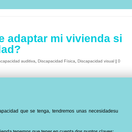
 adaptar mi vivienda si
dad?
scapacidad auditiva
,
Discapacidad Física
,
Discapacidad visual
|
0
capacidad que se tenga, tendremos unas necesidadesu
ivienda tenemos que tener en cuenta dos puntos claves: