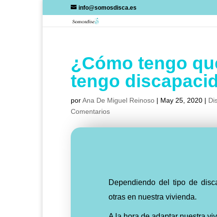
Skip
info@somosdisca.es
to
content
¿Cómo tengo que
tengo discapaci
por
Ana De Miguel Reinoso
|
May 25, 2020
|
Di
Comentarios
Dependiendo del tipo de dis
otras en nuestra vivienda.
A la hora de adaptar nuestra v