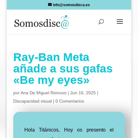
Skip
info@somosdisca.es
to
content
Ray-Ban Meta
añade a sus gafas
«Be my eyes»
por
Ana De Miguel Reinoso
|
Jun 16, 2025
|
Discapacidad visual
|
0 Comentarios
Hola Titánicos, Hoy os presento el