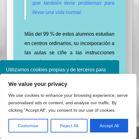
que también tiene problemas para
llevar una vida normal.
Más del 99 % de estos alumnos estudian
en centros ordinarios, su incorporación a
las aulas se ciñe a las instrucciones
marcadas por cada comunidad
Utilizamos cookies propias y de terceros para
autónoma.
mejorar nuestros servicios. Si continúa
We value your privacy
Para que los alumnos puedan alcanzar
navegando, consideramos que acepta su uso.
Puede obtener más información en nuestra
un rendimiento escolar pleno, es
We use cookies to enhance your browsing experience, serve
política de cookies consulte nuestra
Política de
necesario que dispongan de todo el
personalised ads or content, and analyse our traffic. By
privacidad
clicking "Accept All", you consent to our use of cookies.
material adaptado (libros de texto,
apuntes o cualquier otra
Aceptar
Customise
Reject All
Accept All
documentación), ya sea en braille o en
Share This