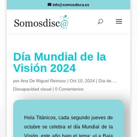
Skip
info@somosdisca.es
to
content
Día Mundial de la
Visión 2024
por
Ana De Miguel Reinoso
|
Oct 10, 2024
|
Día de...
,
Discapacidad visual
|
0 Comentarios
Hola Titánicos, cada segundo jueves de
octubre se celebra el día Mundial de la
Visión, este año bajo el lema: «La Baja