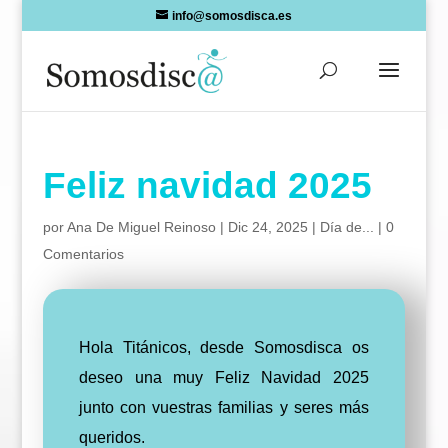
Skip
info@somosdisca.es
to
content
Feliz navidad 2025
por
Ana De Miguel Reinoso
|
Dic 24, 2025
|
Día de...
|
0
Comentarios
Hola Titánicos, desde Somosdisca os
deseo una muy Feliz Navidad 2025
junto con vuestras familias y seres más
queridos.