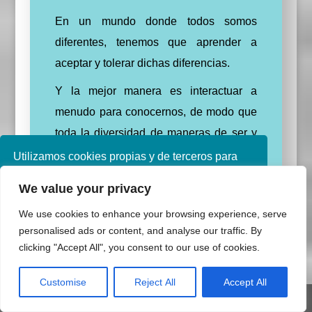
En un mundo donde todos somos
diferentes, tenemos que aprender a
aceptar y tolerar dichas diferencias
.
Y la mejor manera es interactuar a
menudo para conocernos, de modo que
toda la diversidad de maneras de ser y
actuar no nos parezcan algo extraño.
Utilizamos cookies propias y de terceros para
mejorar nuestros servicios. Si continúa
En el contexto educativo, el Diseño
We value your privacy
navegando, consideramos que acepta su uso.
Universal de Aprendizaje (DUA) nos ha
Puede obtener más información en nuestra
We use cookies to enhance your browsing experience, serve
enseñado que
hay estrategias que se
política de cookies consulte nuestra
Política de
personalised ads or content, and analyse our traffic. By
privacidad
pueden planificar para todos por igual
y
clicking "Accept All", you consent to our use of cookies.
no solo propician la participación, sino
Aceptar
Customise
Reject All
Accept All
que pueden potenciar el aprendizaje.
Share This