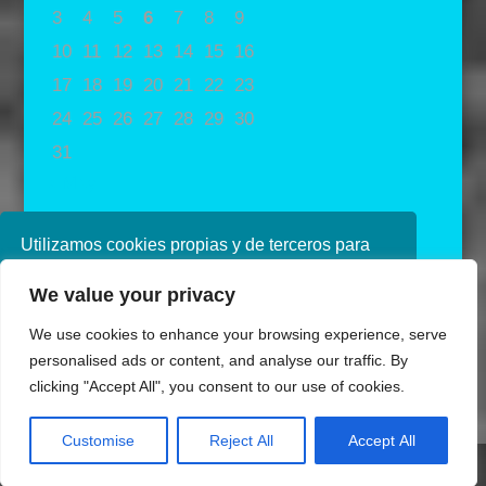
3
4
5
6
7
8
9
10
11
12
13
14
15
16
17
18
19
20
21
22
23
24
25
26
27
28
29
30
31
« May
Utilizamos cookies propias y de terceros para
mejorar nuestros servicios. Si continúa
We value your privacy
navegando, consideramos que acepta su uso.
Puede obtener más información en nuestra
We use cookies to enhance your browsing experience, serve
política de cookies consulte nuestra
Política de
personalised ads or content, and analyse our traffic. By
privacidad
clicking "Accept All", you consent to our use of cookies.
Aceptar
Customise
Reject All
Accept All
Diseñado por Ana de Miguel
Share This