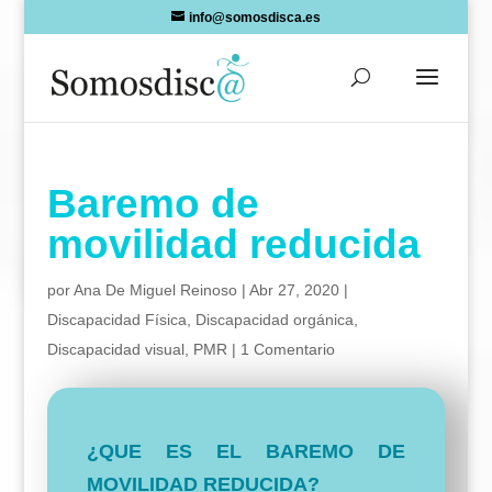
Skip
info@somosdisca.es
to
content
Baremo de
movilidad reducida
por
Ana De Miguel Reinoso
|
Abr 27, 2020
|
Discapacidad Física
,
Discapacidad orgánica
,
Discapacidad visual
,
PMR
|
1 Comentario
¿QUE ES EL BAREMO DE
MOVILIDAD REDUCIDA?