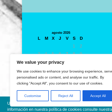
agosto 2026
L
M
X
J
V
S
D
1
2
3
4
5
6
7
8
9
10
11
12
13
14
15
16
We value your privacy
17
18
19
20
21
22
23
We use cookies to enhance your browsing experience, serv
24
25
26
27
28
29
30
personalised ads or content, and analyse our traffic. By
clicking "Accept All", you consent to our use of cookies.
31
« May
Customise
Reject All
Accept All
Utilizamos cookies propias y de terceros para mejorar nue
información en nuestra política de cookies consulte nuestr
Diseñado por Ana de Miguel