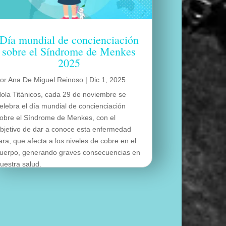
Día mundial de concienciación
sobre el Síndrome de Menkes
2025
por
Ana De Miguel Reinoso
|
Dic 1, 2025
ola Titánicos, cada 29 de noviembre se
elebra el día mundial de concienciación
obre el Síndrome de Menkes, con el
bjetivo de dar a conoce esta enfermedad
ara, que afecta a los niveles de cobre en el
uerpo, generando graves consecuencias en
uestra salud.
eer más