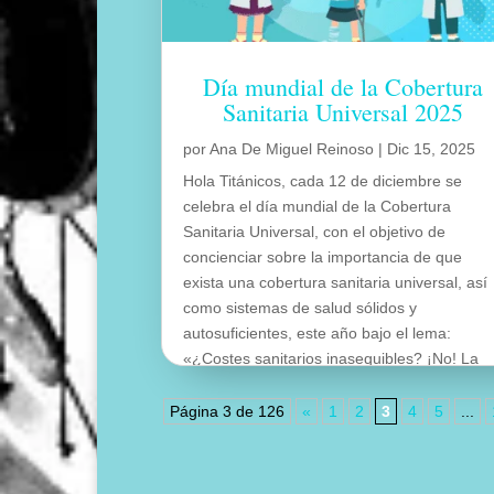
Día mundial de la Cobertura
Sanitaria Universal 2025
por
Ana De Miguel Reinoso
|
Dic 15, 2025
Hola Titánicos, cada 12 de diciembre se
celebra el día mundial de la Cobertura
Sanitaria Universal, con el objetivo de
concienciar sobre la importancia de que
exista una cobertura sanitaria universal, así
como sistemas de salud sólidos y
autosuficientes, este año bajo el lema:
«¿Costes sanitarios inasequibles? ¡No! La
salud es un derecho, no un lujo».
leer más
Página 3 de 126
«
1
2
3
4
5
...