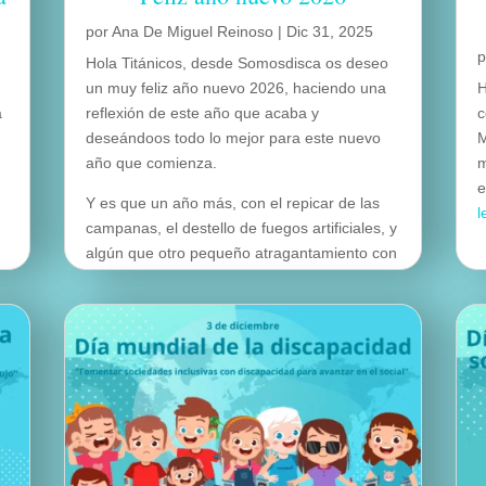
por
Ana De Miguel Reinoso
|
Dic 31, 2025
Hola Titánicos, desde Somosdisca os deseo
un muy feliz año nuevo 2026, haciendo una
H
a
reflexión de este año que acaba y
c
deseándoos todo lo mejor para este nuevo
M
año que comienza.
m
e
Y es que un año más, con el repicar de las
l
campanas, el destello de fuegos artificiales, y
algún que otro pequeño atragantamiento con
las uvas… el mundo se prepara para dar la
bienvenida al año nuevo 2026.
leer más