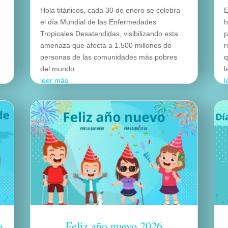
Hola titánicos, cada 30 de enero se celebra
E
el día Mundial de las Enfermedades
h
Tropicales Desatendidas, visibilizando esta
p
amenaza que afecta a 1.500 millones de
r
personas de las comunidades más pobres
q
del mundo.
l
leer más
l
a
Feliz año nuevo 2026