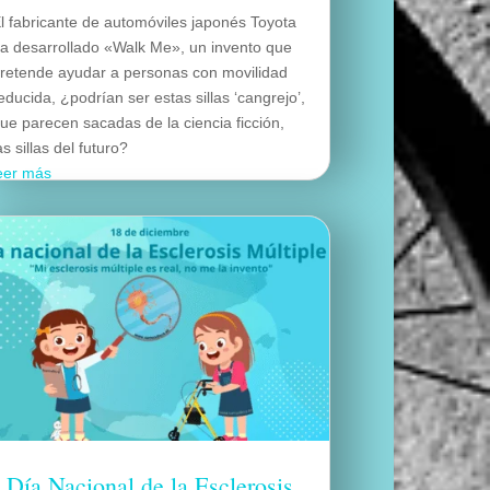
l fabricante de automóviles japonés Toyota
a desarrollado «Walk Me», un invento que
retende ayudar a personas con movilidad
educida, ¿podrían ser estas sillas ‘cangrejo’,
ue parecen sacadas de la ciencia ficción,
as sillas del futuro?
eer más
Día Nacional de la Esclerosis