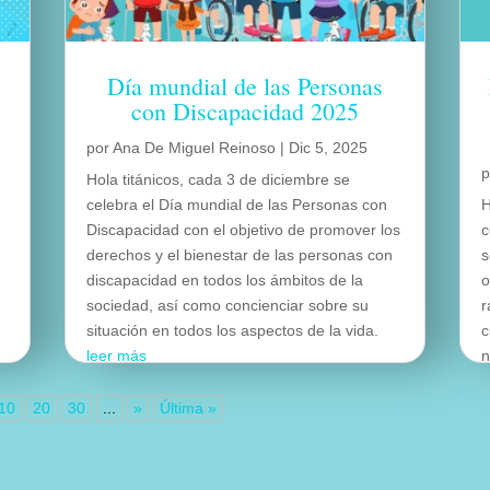
Día mundial de las Personas
con Discapacidad 2025
por
Ana De Miguel Reinoso
|
Dic 5, 2025
Hola titánicos, cada 3 de diciembre se
celebra el Día mundial de las Personas con
H
Discapacidad con el objetivo de promover los
c
derechos y el bienestar de las personas con
s
discapacidad en todos los ámbitos de la
o
sociedad, así como concienciar sobre su
r
situación en todos los aspectos de la vida.
c
leer más
n
l
10
20
30
...
»
Última »