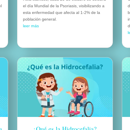
el
el día Mundial de la Psoriasis, visibilizando a
d
esta enfermedad que afecta al 1-2% de la
b
población general.
i
leer más
d
l
a
¿Qué es la Hidrocefalia?