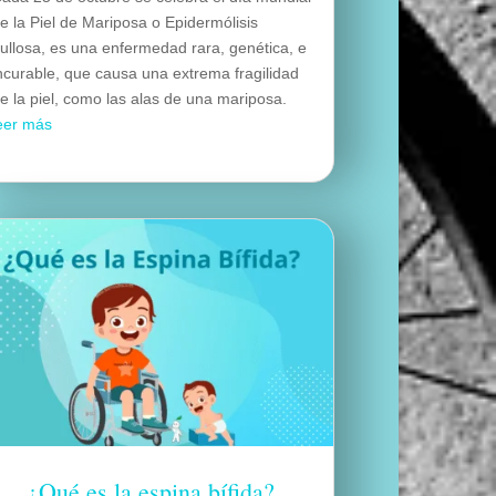
e la Piel de Mariposa o Epidermólisis
ullosa, es una enfermedad rara, genética, e
ncurable, que causa una extrema fragilidad
e la piel, como las alas de una mariposa.
eer más
¿Qué es la espina bífida?