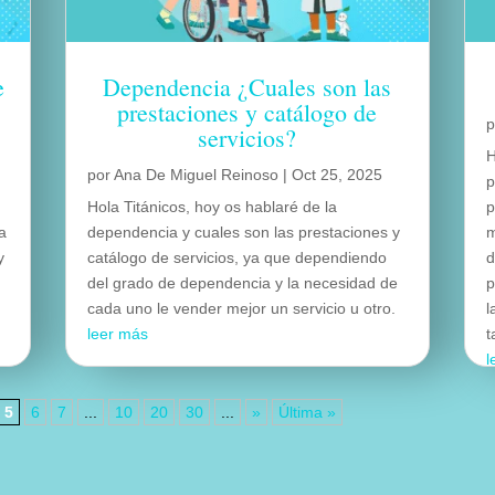
e
Dependencia ¿Cuales son las
prestaciones y catálogo de
servicios?
H
por
Ana De Miguel Reinoso
|
Oct 25, 2025
p
Hola Titánicos, hoy os hablaré de la
p
ca
dependencia y cuales son las prestaciones y
m
y
catálogo de servicios, ya que dependiendo
d
del grado de dependencia y la necesidad de
p
cada uno le vender mejor un servicio u otro.
l
leer más
t
l
5
6
7
...
10
20
30
...
»
Última »