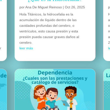
por
Ana De Miguel Reinoso
|
Oct 26, 2025
Hola Titánicos, la hidrocefalia es la
H
acumulación de líquido dentro de las
a
cavidades profundas del cerebro, o
o
ventrículos, esto causa presión y esta
m
presión pueda causar graves daños al
a
cerebro.
2
r
leer más
l