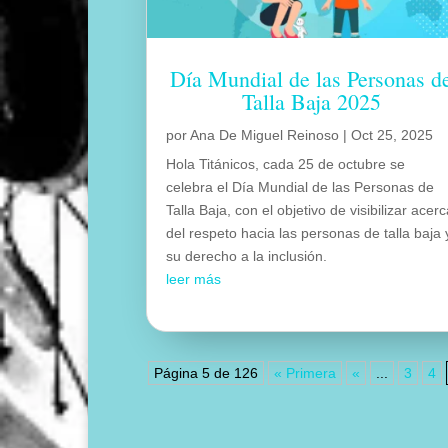
Día Mundial de las Personas d
Talla Baja 2025
por
Ana De Miguel Reinoso
|
Oct 25, 2025
Hola Titánicos, cada 25 de octubre se
celebra el Día Mundial de las Personas de
Talla Baja, con el objetivo de visibilizar acer
del respeto hacia las personas de talla baja 
su derecho a la inclusión.
leer más
Página 5 de 126
« Primera
«
...
3
4