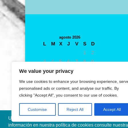
agosto 2026
L
M
X
J
V
S
D
1
2
3
4
5
6
7
8
9
10
11
12
13
14
15
16
We value your privacy
17
18
19
20
21
22
23
We use cookies to enhance your browsing experience, serv
24
25
26
27
28
29
30
personalised ads or content, and analyse our traffic. By
clicking "Accept All", you consent to our use of cookies.
31
« May
Customise
Reject All
Accept All
Utilizamos cookies propias y de terceros para mejorar nue
información en nuestra política de cookies consulte nuestr
Diseñado por Ana de Miguel