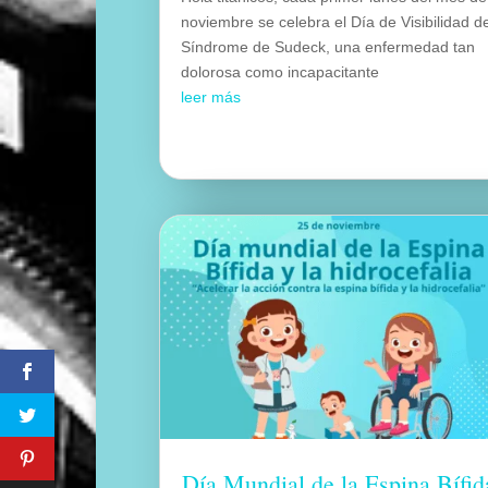
noviembre se celebra el Día de Visibilidad d
Síndrome de Sudeck, una enfermedad tan
dolorosa como incapacitante
leer más
Día Mundial de la Espina Bífid