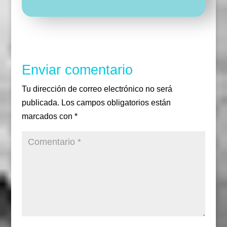
u
e
u
T
r
r
i
b
i
u
a
r
o
r
b
m
o
e
k
Enviar comentario
Tu dirección de correo electrónico no será
publicada.
Los campos obligatorios están
marcados con
*