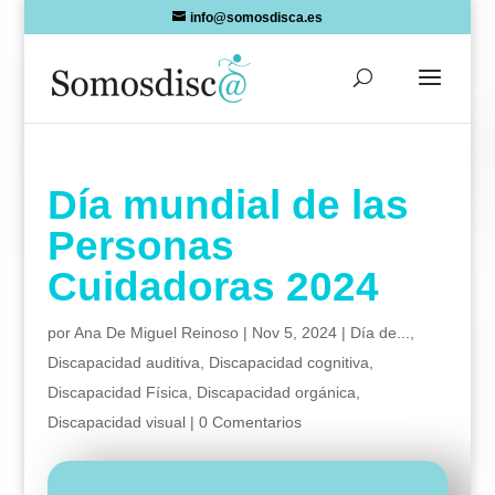
Skip
info@somosdisca.es
to
content
Día mundial de las
Personas
Cuidadoras 2024
por
Ana De Miguel Reinoso
|
Nov 5, 2024
|
Día de...
,
Discapacidad auditiva
,
Discapacidad cognitiva
,
Discapacidad Física
,
Discapacidad orgánica
,
Discapacidad visual
|
0 Comentarios