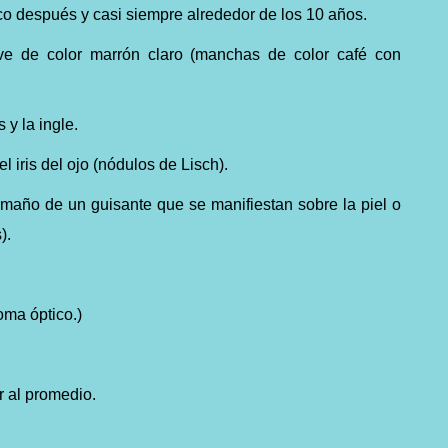
co después y casi siempre alrededor de los 10 años.
ve de color marrón claro (manchas de color café con
 y la ingle.
 iris del ojo (nódulos de Lisch).
maño de un guisante que se manifiestan sobre la piel o
s).
ioma óptico.)
.
r al promedio.