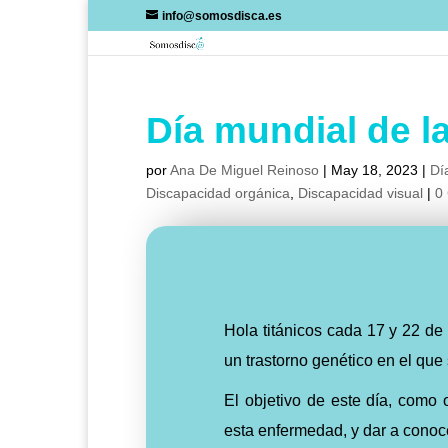
Skip
info@somosdisca.es
to
content
Día mundial de l
por
Ana De Miguel Reinoso
|
May 18, 2023
|
Dí
Discapacidad orgánica
,
Discapacidad visual
|
0
Hola titánicos cada 17 y 22 de
un trastorno genético en el que
El objetivo de este día, como 
esta enfermedad, y dar a conoc