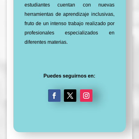
estudiantes cuentan con nuevas
herramientas de aprendizaje inclusivas,
fruto de un intenso trabajo realizado por
profesionales especializados en
diferentes materias.
Puedes seguirnos en:
F
T
I
a
w
n
c
i
s
e
t
t
b
t
a
o
e
g