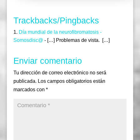
o
r
r
k
a
m
Trackbacks/Pingbacks
Día mundial de la neurofibromatosis -
Somosdisc@
- […] Problemas de vista. […]
Enviar comentario
Tu dirección de correo electrónico no será
publicada.
Los campos obligatorios están
marcados con
*