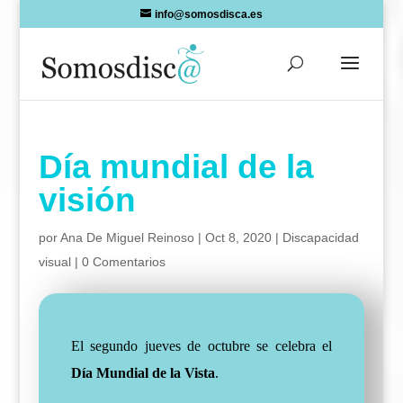
Skip
info@somosdisca.es
to
content
Día mundial de la
visión
por
Ana De Miguel Reinoso
|
Oct 8, 2020
|
Discapacidad
visual
|
0 Comentarios
El segundo jueves de octubre se celebra el
Día Mundial de la Vista
.