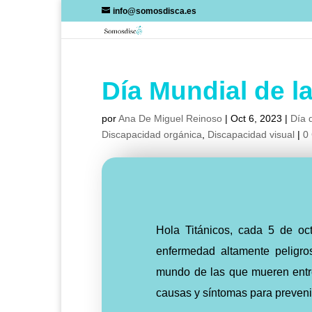
Skip
info@somosdisca.es
to
content
Día Mundial de l
por
Ana De Miguel Reinoso
|
Oct 6, 2023
|
Día d
Discapacidad orgánica
,
Discapacidad visual
|
0
Hola Titánicos, cada 5 de oc
enfermedad altamente peligro
mundo de las que mueren entre
causas y síntomas para preveni