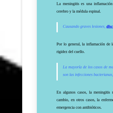
La meningitis es una inflamació
cerebro y la médula espinal.
Causando graves lesiones,
dis
Por lo general, la inflamación de 
rigidez del cuello.
La mayoría de los casos de men
son las infecciones bacterianas,
En algunos casos, la meningitis 
cambio, en otros casos, la enferm
emergencia con antibióticos.