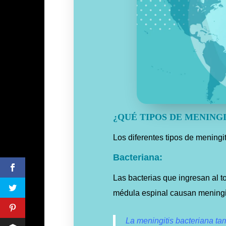
¿QUÉ TIPOS DE MENINGI
Los diferentes tipos de meningi
Bacteriana:
Las bacterias que ingresan al t
médula espinal causan meningit
La meningitis bacteriana t