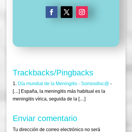
F
T
I
a
w
n
c
i
s
e
t
t
b
t
a
o
e
g
o
r
r
k
a
m
Trackbacks/Pingbacks
Día mundial de la Meningitis - Somosdisc@
-
[…] España, la meningitis más habitual es la
meningitis vírica, seguida de la […]
Enviar comentario
Tu dirección de correo electrónico no será