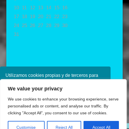
10
11
12
13
14
15
16
17
18
19
20
21
22
23
24
25
26
27
28
29
30
31
« May
Utilizamos cookies propias y de terceros para
mejorar nuestros servicios. Si continúa
We value your privacy
navegando, consideramos que acepta su uso.
Puede obtener más información en nuestra
We use cookies to enhance your browsing experience, serve
política de cookies consulte nuestra
Política de
personalised ads or content, and analyse our traffic. By
privacidad
clicking "Accept All", you consent to our use of cookies.
Diseñado por Ana de Miguel
Aceptar
Customise
Reject All
Accept All