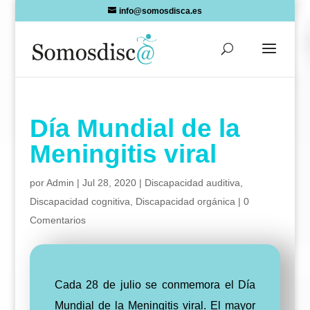
Skip
info@somosdisca.es
to
content
Día Mundial de la
Meningitis viral
por
Admin
|
Jul 28, 2020
|
Discapacidad auditiva
,
Discapacidad cognitiva
,
Discapacidad orgánica
|
0
Comentarios
Cada 28 de julio se conmemora el Día
Mundial de la Meningitis viral. El mayor