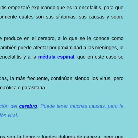
itis empezaré explicando que es la encefalitis, para que
iormente cuales son sus síntomas, sus causas y sobre
e produce en el cerebro, a lo que se le conoce como
n también
puede afectar por proximidad a las meninges, lo
cefalitis y a la
médula espinal
, que en este caso se
s, la más frecuente, continúan siendo los virus, pero
icótica o parasitaria.
ación del
cerebro
. Puede tener muchas causas, pero la
ón viral.
os son la fiebre y fuertes dolores de cabeza, pero que