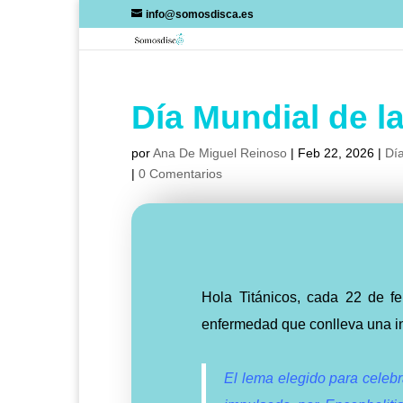
Skip
info@somosdisca.es
to
content
Día Mundial de la
por
Ana De Miguel Reinoso
|
Feb 22, 2026
|
Día
|
0 Comentarios
Hola Titánicos, cada 22 de fe
enfermedad que conlleva una in
El lema elegido para celebr