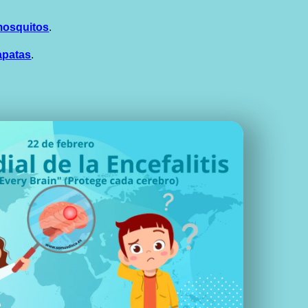
 mosquitos
.
apatas
.