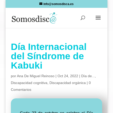
Skip
info@somosdisca.es
to
content
Día Internacional
del Síndrome de
Kabuki
por
Ana De Miguel Reinoso
|
Oct 24, 2022
|
Día de...
,
Discapacidad cognitiva
,
Discapacidad orgánica
|
0
Comentarios