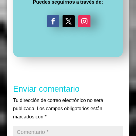
Puedes seguirnos a través de:
F
T
I
a
w
n
c
i
s
e
t
t
b
t
a
o
e
g
o
r
r
k
a
m
Enviar comentario
Tu dirección de correo electrónico no será
publicada.
Los campos obligatorios están
marcados con
*