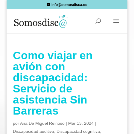
Skip
info@somosdisca.es
to
content
Como viajar en
avión con
discapacidad:
Servicio de
asistencia Sin
Barreras
por
Ana De Miguel Reinoso
|
Mar 13, 2024
|
Discapacidad auditiva
,
Discapacidad cognitiva
,