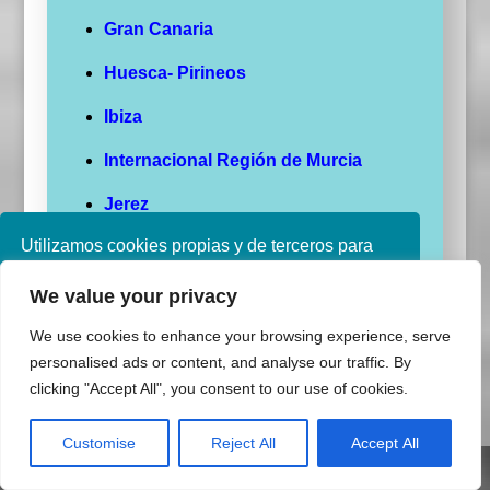
Gran Canaria
Huesca- Pirineos
Ibiza
Internacional Región de Murcia
Jerez
Utilizamos cookies propias y de terceros para
Josep Tarradellas Barcelona- El
mejorar nuestros servicios. Si continúa
Prat
We value your privacy
navegando, consideramos que acepta su uso.
La Gomera
Puede obtener más información en nuestra
We use cookies to enhance your browsing experience, serve
política de cookies consulte nuestra
Política de
personalised ads or content, and analyse our traffic. By
La Palma
privacidad
clicking "Accept All", you consent to our use of cookies.
León
Aceptar
Customise
Reject All
Accept All
Logroño- Agoncillo
Share This