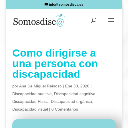
Skip
info@somosdisca.es
to
content
Como dirigirse a
una persona con
discapacidad
por
Ana De Miguel Reinoso
|
Ene 30, 2020
|
Discapacidad auditiva
,
Discapacidad cognitiva
,
Discapacidad Física
,
Discapacidad orgánica
,
Discapacidad visual
|
0 Comentarios