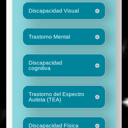
Discapacidad Visual
Trastorno Mental
Discapacidad
cognitiva
Trastorno del Espectro
Autista (TEA)
Discapacidad Física