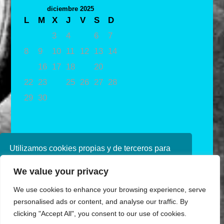
diciembre 2025
L
M
X
J
V
S
D
1
2
3
4
5
6
7
8
9
10
11
12
13
14
15
16
17
18
19
20
21
22
23
24
25
26
27
28
29
30
31
« Nov
Ene »
Utilizamos cookies propias y de terceros para
mejorar nuestros servicios. Si continúa
We value your privacy
navegando, consideramos que acepta su uso.
Puede obtener más información en nuestra
We use cookies to enhance your browsing experience, serve
política de cookies consulte nuestra
Política de
personalised ads or content, and analyse our traffic. By
privacidad
clicking "Accept All", you consent to our use of cookies.