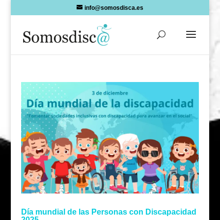
Skip
info@somosdisca.es
to
content
Día mundial de las Personas con Discapacidad
2025