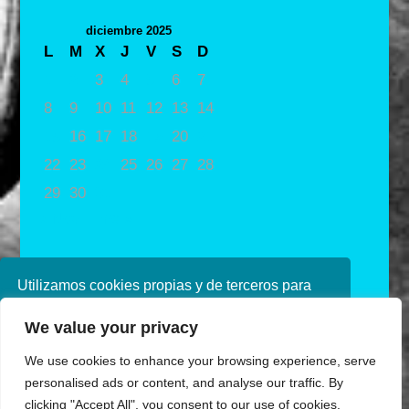
diciembre 2025
L
M
X
J
V
S
D
1
2
3
4
5
6
7
8
9
10
11
12
13
14
15
16
17
18
19
20
21
22
23
24
25
26
27
28
29
30
31
« Nov
Ene »
Utilizamos cookies propias y de terceros para
mejorar nuestros servicios. Si continúa
We value your privacy
navegando, consideramos que acepta su uso.
Puede obtener más información en nuestra
We use cookies to enhance your browsing experience, serve
política de cookies consulte nuestra
Política de
personalised ads or content, and analyse our traffic. By
privacidad
clicking "Accept All", you consent to our use of cookies.