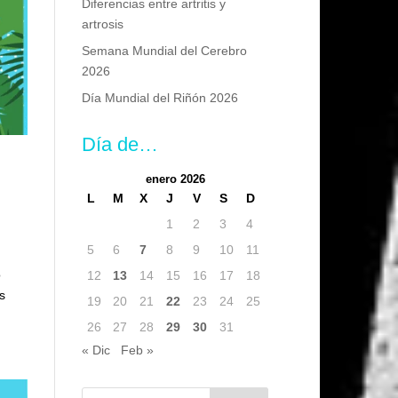
Diferencias entre artritis y
artrosis
Semana Mundial del Cerebro
2026
Día Mundial del Riñón 2026
Día de…
enero 2026
L
M
X
J
V
S
D
1
2
3
4
5
6
7
8
9
10
11
o
12
13
14
15
16
17
18
s
19
20
21
22
23
24
25
26
27
28
29
30
31
« Dic
Feb »
Buscar: