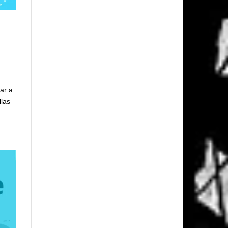
ar a
llas