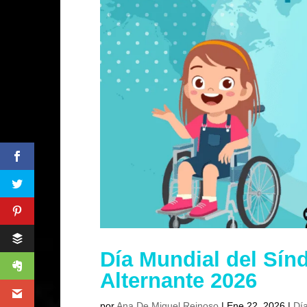
Día Mundial del Sín
Alternante 2026
por
Ana De Miguel Reinoso
|
Ene 22, 2026
|
Día