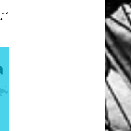
 rara
De