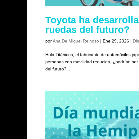
Toyota ha desarroll
ruedas del futuro?
por
Ana De Miguel Reinoso
|
Ene 29, 2026
|
Di
Hola Titánicos, el fabricante de automóviles j
personas con movilidad reducida, ¿podrían ser es
del futuro?...