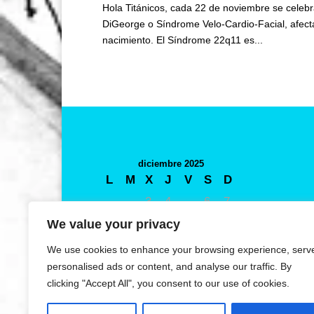
Hola Titánicos, cada 22 de noviembre se cele
DiGeorge o Síndrome Velo-Cardio-Facial, afecta
nacimiento. El Síndrome 22q11 es...
diciembre 2025
L
M
X
J
V
S
D
1
2
3
4
5
6
7
8
9
10
11
12
13
14
We value your privacy
15
16
17
18
19
20
21
We use cookies to enhance your browsing experience, serv
22
23
24
25
26
27
28
personalised ads or content, and analyse our traffic. By
clicking "Accept All", you consent to our use of cookies.
29
30
31
« Nov
Ene »