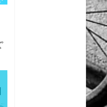
ivo
s