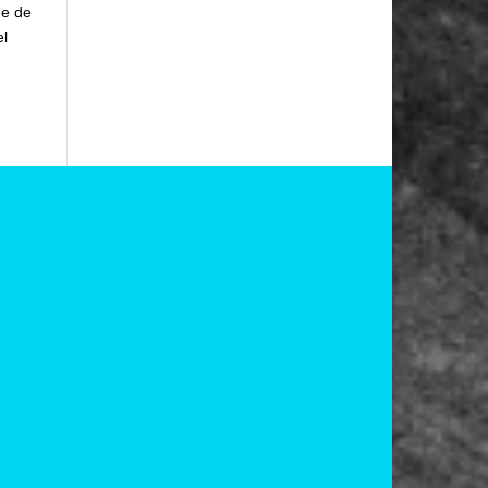
me de
el