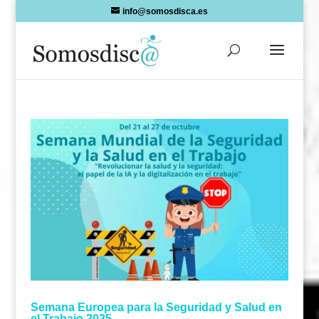
Skip
info@somosdisca.es
to
content
Semana Europea para la Seguridad y Salud en
el Trabajo 2025