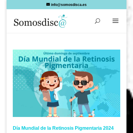
Skip
info@somosdisca.es
to
content
Día Mundial de la Retinosis Pigmentaria 2024