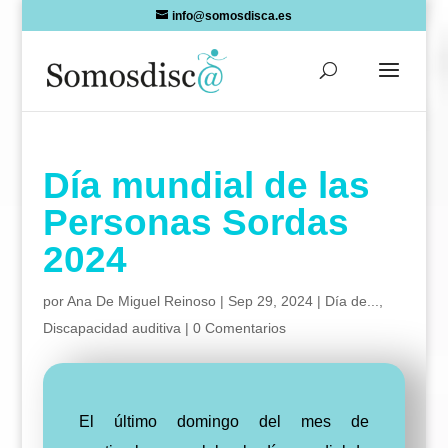
Skip
info@somosdisca.es
to
content
Día mundial de las
Personas Sordas
2024
por
Ana De Miguel Reinoso
|
Sep 29, 2024
|
Día de...
,
Discapacidad auditiva
|
0 Comentarios
El último domingo del mes de