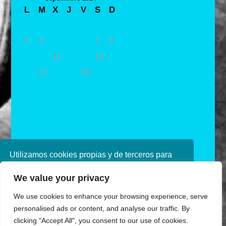
L
M
X
J
V
S
D
1
2
3
4
5
6
7
8
9
10
11
12
13
14
15
16
17
18
19
20
21
22
23
24
25
26
27
28
29
30
« Ago
Oct »
Utilizamos cookies propias y de terceros para
mejorar nuestros servicios. Si continúa
We value your privacy
navegando, consideramos que acepta su uso.
Puede obtener más información en nuestra
We use cookies to enhance your browsing experience, serve
política de cookies consulte nuestra
Política de
personalised ads or content, and analyse our traffic. By
privacidad
clicking "Accept All", you consent to our use of cookies.