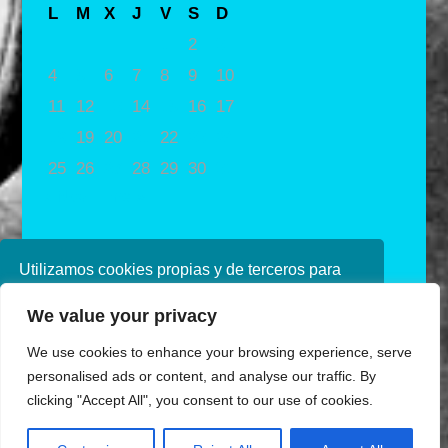
L
M
X
J
V
S
D
1
2
3
4
5
6
7
8
9
10
11
12
13
14
15
16
17
18
19
20
21
22
23
24
25
26
27
28
29
30
31
« Nov
Ene »
Utilizamos cookies propias y de terceros para
mejorar nuestros servicios. Si continúa
We value your privacy
navegando, consideramos que acepta su uso.
Puede obtener más información en nuestra
We use cookies to enhance your browsing experience, serve
política de cookies consulte nuestra
Política de
personalised ads or content, and analyse our traffic. By
privacidad
clicking "Accept All", you consent to our use of cookies.
Aceptar