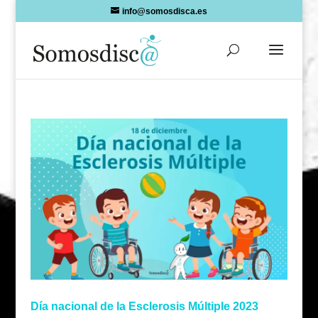
Skip
info@somosdisca.es
to
content
Día nacional de la Esclerosis Múltiple 2023