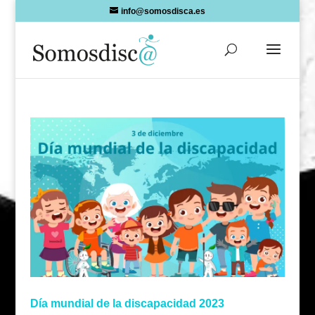
Skip
info@somosdisca.es
to
content
Día mundial de la discapacidad 2023