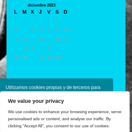
diciembre 2023
L
M
X
J
V
S
D
1
2
3
4
5
6
7
8
9
10
11
12
13
14
15
16
17
18
19
20
21
22
23
24
25
26
27
28
29
30
31
« Nov
Ene »
Utilizamos cookies propias y de terceros para
mejorar nuestros servicios. Si continúa
We value your privacy
navegando, consideramos que acepta su uso.
Puede obtener más información en nuestra
We use cookies to enhance your browsing experience, serve
política de cookies consulte nuestra
Política de
personalised ads or content, and analyse our traffic. By
privacidad
clicking "Accept All", you consent to our use of cookies.