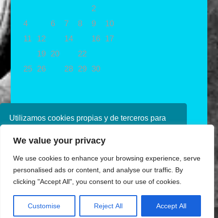
1
2
3
4
5
6
7
8
9
10
11
12
13
14
15
16
17
18
19
20
21
22
23
24
25
26
27
28
29
30
31
« Nov
Ene »
Utilizamos cookies propias y de terceros para
mejorar nuestros servicios. Si continúa
We value your privacy
navegando, consideramos que acepta su uso.
Puede obtener más información en nuestra
We use cookies to enhance your browsing experience, serve
política de cookies consulte nuestra
Política de
personalised ads or content, and analyse our traffic. By
privacidad
clicking "Accept All", you consent to our use of cookies.
Aceptar
Diseñado por Ana de Miguel
Customise
Reject All
Accept All
Share This