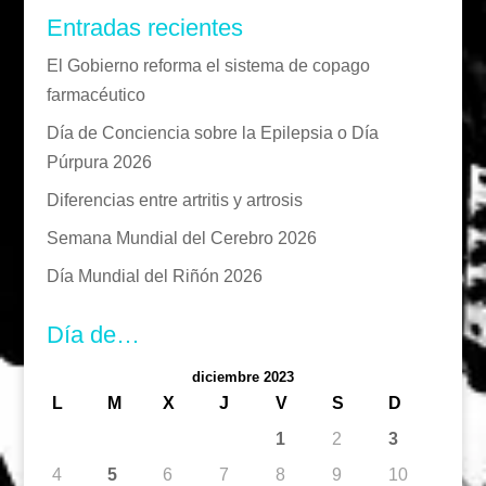
Entradas recientes
El Gobierno reforma el sistema de copago
farmacéutico
Día de Conciencia sobre la Epilepsia o Día
Púrpura 2026
Diferencias entre artritis y artrosis
Semana Mundial del Cerebro 2026
Día Mundial del Riñón 2026
Día de…
diciembre 2023
L
M
X
J
V
S
D
1
2
3
4
5
6
7
8
9
10