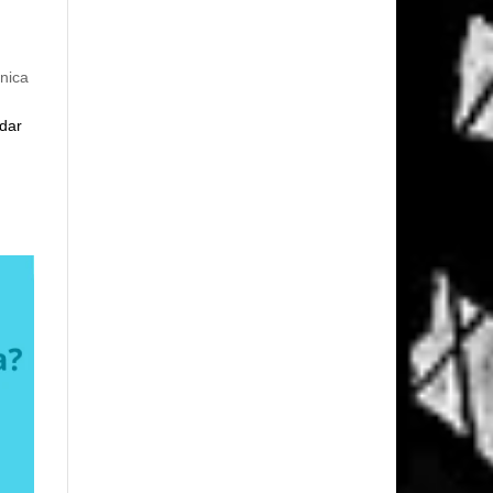
nica
 dar