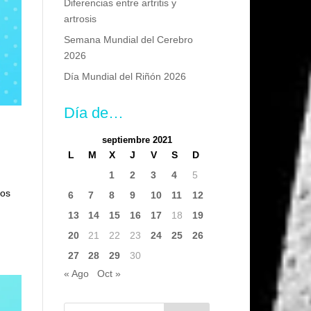
Diferencias entre artritis y
artrosis
Semana Mundial del Cerebro
2026
Día Mundial del Riñón 2026
Día de…
septiembre 2021
L
M
X
J
V
S
D
1
2
3
4
5
mos
6
7
8
9
10
11
12
e
13
14
15
16
17
18
19
20
21
22
23
24
25
26
27
28
29
30
« Ago
Oct »
Buscar: