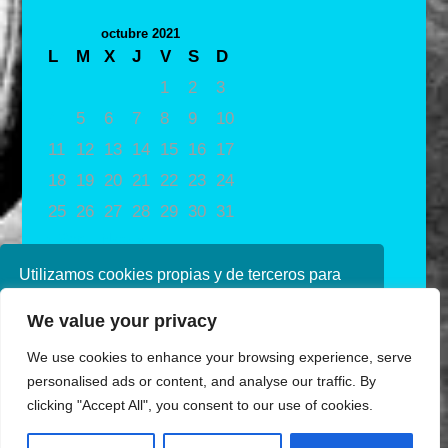
octubre 2021
L
M
X
J
V
S
D
1
2
3
4
5
6
7
8
9
10
11
12
13
14
15
16
17
18
19
20
21
22
23
24
25
26
27
28
29
30
31
« Sep
Nov »
Utilizamos cookies propias y de terceros para
mejorar nuestros servicios. Si continúa
We value your privacy
navegando, consideramos que acepta su uso.
Puede obtener más información en nuestra
We use cookies to enhance your browsing experience, serve
política de cookies consulte nuestra
Política de
personalised ads or content, and analyse our traffic. By
privacidad
clicking "Accept All", you consent to our use of cookies.
Aceptar