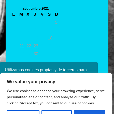
septiembre 2021
L
M
X
J
V
S
D
1
2
3
4
5
6
7
8
9
10
11
12
13
14
15
16
17
18
19
20
21
22
23
24
25
26
27
28
29
30
« Ago
Oct »
Utilizamos cookies propias y de terceros para
mejorar nuestros servicios. Si continúa
We value your privacy
navegando, consideramos que acepta su uso.
Puede obtener más información en nuestra
We use cookies to enhance your browsing experience, serve
política de cookies consulte nuestra
Política de
personalised ads or content, and analyse our traffic. By
privacidad
clicking "Accept All", you consent to our use of cookies.
Aceptar