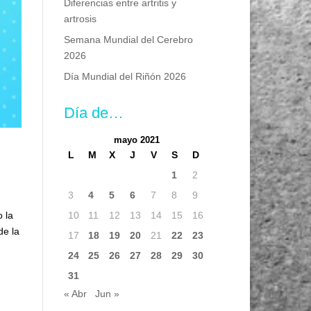
Diferencias entre artritis y
artrosis
Semana Mundial del Cerebro
2026
Día Mundial del Riñón 2026
Día de…
mayo 2021
L
M
X
J
V
S
D
1
2
3
4
5
6
7
8
9
10
11
12
13
14
15
16
o la
de la
17
18
19
20
21
22
23
24
25
26
27
28
29
30
31
« Abr
Jun »