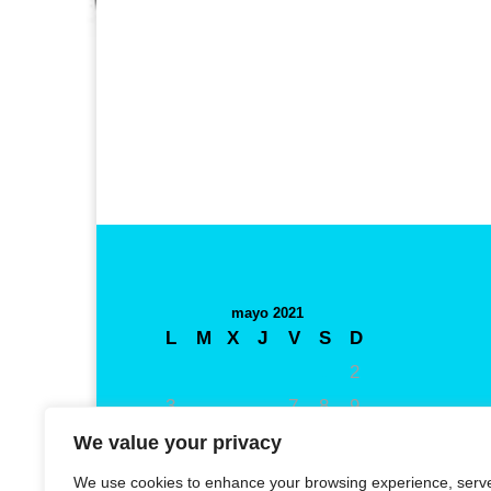
mayo 2021
L
M
X
J
V
S
D
1
2
3
4
5
6
7
8
9
10
11
12
13
14
15
16
We value your privacy
17
18
19
20
21
22
23
We use cookies to enhance your browsing experience, serv