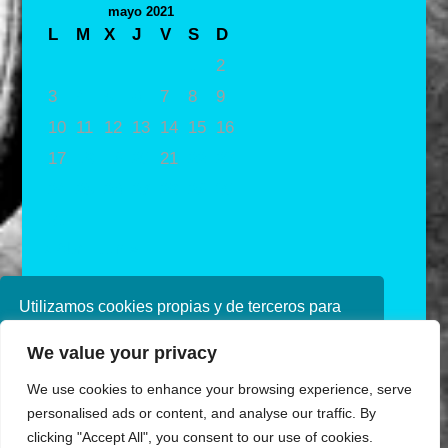
mayo 2021
L
M
X
J
V
S
D
1
2
3
4
5
6
7
8
9
10
11
12
13
14
15
16
17
18
19
20
21
22
23
24
25
26
27
28
29
30
31
« Abr
Jun »
Utilizamos cookies propias y de terceros para
mejorar nuestros servicios. Si continúa
We value your privacy
navegando, consideramos que acepta su uso.
Puede obtener más información en nuestra
We use cookies to enhance your browsing experience, serve
política de cookies consulte nuestra
Política de
personalised ads or content, and analyse our traffic. By
privacidad
clicking "Accept All", you consent to our use of cookies.