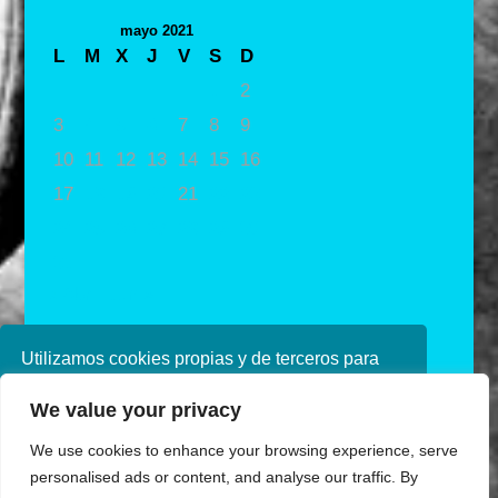
mayo 2021
L
M
X
J
V
S
D
1
2
3
4
5
6
7
8
9
10
11
12
13
14
15
16
17
18
19
20
21
22
23
24
25
26
27
28
29
30
31
« Abr
Jun »
Utilizamos cookies propias y de terceros para
mejorar nuestros servicios. Si continúa
We value your privacy
navegando, consideramos que acepta su uso.
Puede obtener más información en nuestra
We use cookies to enhance your browsing experience, serve
política de cookies consulte nuestra
Política de
personalised ads or content, and analyse our traffic. By
privacidad