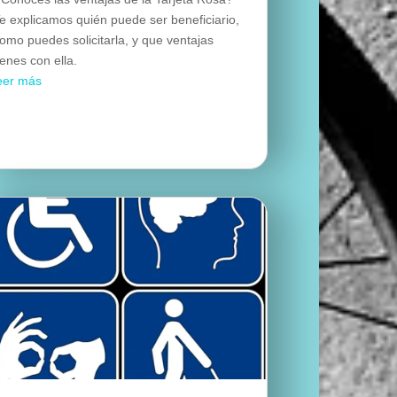
e explicamos quién puede ser beneficiario,
omo puedes solicitarla, y que ventajas
ienes con ella.
eer más