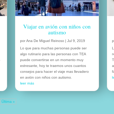
Viajar en avión con niños con
autismo
por
Ana De Miguel Reinoso
|
Jul 9, 2019
Lo que para muchas personas puede ser
L
algo rutinario para las personas con TEA
r
s
puede convertirse en un momento muy
T
estresante, hoy te traemos unos cuantos
a
consejos para hacer el viaje mas llevadero
f
en avión con niños con autismo.
l
leer más
Última »