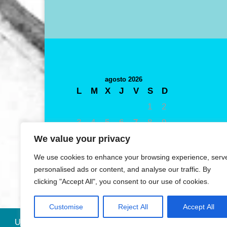
agosto 2026
L
M
X
J
V
S
D
1
2
3
4
5
6
7
8
9
10
11
12
13
14
15
16
We value your privacy
17
18
19
20
21
22
23
We use cookies to enhance your browsing experience, serv
24
25
26
27
28
29
30
personalised ads or content, and analyse our traffic. By
clicking "Accept All", you consent to our use of cookies.
31
« May
Customise
Reject All
Accept All
Utilizamos cookies propias y de terceros para mejorar nue