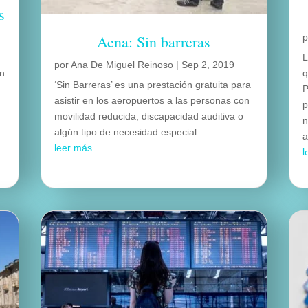
s
Aena: Sin barreras
L
por
Ana De Miguel Reinoso
|
Sep 2, 2019
un
q
‘Sin Barreras’ es una prestación gratuita para
P
asistir en los aeropuertos a las personas con
p
movilidad reducida, discapacidad auditiva o
n
algún tipo de necesidad especial
a
leer más
l