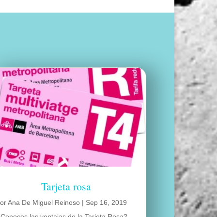
Tarjeta rosa
por
Ana De Miguel Reinoso
|
Sep 16, 2019
Conoces las ventajas de la Tarjeta Rosa?