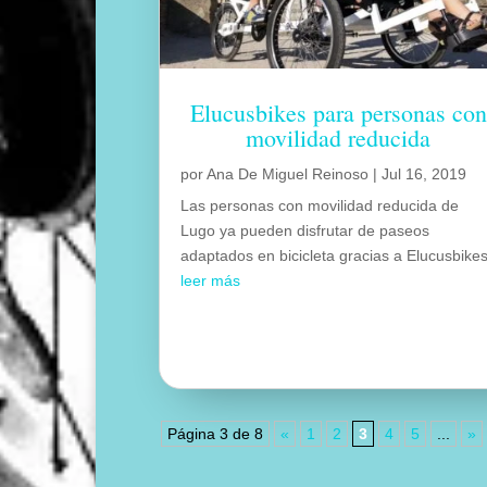
Elucusbikes para personas con
movilidad reducida
por
Ana De Miguel Reinoso
|
Jul 16, 2019
Las personas con movilidad reducida de
Lugo ya pueden disfrutar de paseos
adaptados en bicicleta gracias a Elucusbike
leer más
Página 3 de 8
«
1
2
3
4
5
...
»