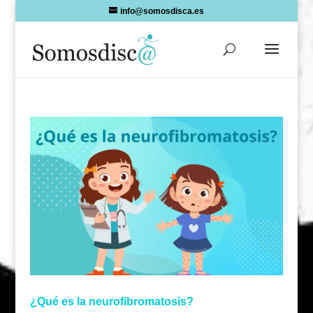
Skip
info@somosdisca.es
to
content
¿Qué es la neurofibromatosis?