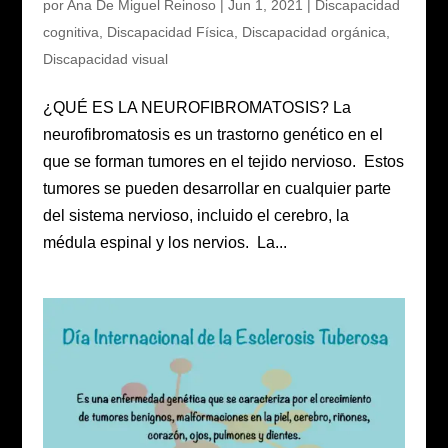
por
Ana De Miguel Reinoso
|
Jun 1, 2021
|
Discapacidad
cognitiva
,
Discapacidad Física
,
Discapacidad orgánica
,
Discapacidad visual
¿QUÉ ES LA NEUROFIBROMATOSIS? La
neurofibromatosis es un trastorno genético en el
que se forman tumores en el tejido nervioso. Estos
tumores se pueden desarrollar en cualquier parte
del sistema nervioso, incluido el cerebro, la
médula espinal y los nervios. La...