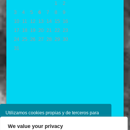
1
2
3
4
5
6
7
8
9
10
11
12
13
14
15
16
17
18
19
20
21
22
23
24
25
26
27
28
29
30
31
« May
Utilizamos cookies propias y de terceros para
mejorar nuestros servicios. Si continúa
We value your privacy
navegando, consideramos que acepta su uso.
Diseñado por Ana de Miguel