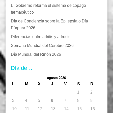
El Gobierno reforma el sistema de copago
farmacéutico
Día de Conciencia sobre la Epilepsia o Día
Púrpura 2026
Diferencias entre artritis y artrosis
Semana Mundial del Cerebro 2026
Día Mundial del Riñón 2026
Día de…
agosto 2026
L
M
X
J
V
S
D
1
2
3
4
5
6
7
8
9
10
11
12
13
14
15
16