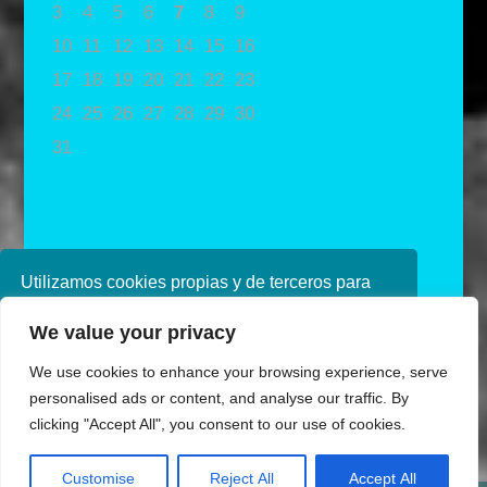
3
4
5
6
7
8
9
10
11
12
13
14
15
16
17
18
19
20
21
22
23
24
25
26
27
28
29
30
31
« May
Utilizamos cookies propias y de terceros para
mejorar nuestros servicios. Si continúa
We value your privacy
navegando, consideramos que acepta su uso.
Puede obtener más información en nuestra
We use cookies to enhance your browsing experience, serve
política de cookies consulte nuestra
Política de
personalised ads or content, and analyse our traffic. By
privacidad
clicking "Accept All", you consent to our use of cookies.
Diseñado por Ana de Miguel
Aceptar
Customise
Reject All
Accept All