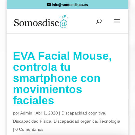
Skip
info@somosdisca.es
to
content
EVA Facial Mouse,
controla tu
smartphone con
movimientos
faciales
por
Admin
|
Abr 1, 2020
|
Discapacidad cognitiva
,
Discapacidad Física
,
Discapacidad orgánica
,
Tecnología
|
0 Comentarios