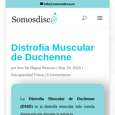
Skip
info@somosdisca.es
to
content
Distrofia Muscular
de Duchenne
por
Ana De Miguel Reinoso
|
May 28, 2019
|
Discapacidad Física
|
0 Comentarios
La
Distrofia Muscular de Duchenne
(DMD)
es la distrofia muscular más común
diagnosticada durante la infancia.