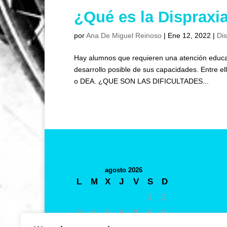
¿Qué es la Dispraxi
por
Ana De Miguel Reinoso
|
Ene 12, 2022
|
Di
Hay alumnos que requieren una atención educat
desarrollo posible de sus capacidades. Entre e
o DEA. ¿QUE SON LAS DIFICULTADES...
agosto 2026
L
M
X
J
V
S
D
1
2
3
4
5
6
7
8
9