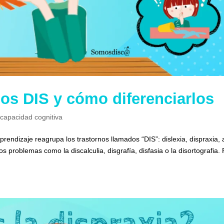
nos DIS y cómo diferenciarlos
scapacidad cognitiva
aprendizaje reagrupa los trastornos llamados “DIS”: dislexia, dispraxia, 
 problemas como la discalculia, disgrafía, disfasia o la disortografia.