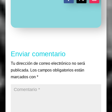
F
T
I
a
w
n
c
i
s
e
t
t
b
t
a
o
e
g
o
r
r
k
a
m
Enviar comentario
Tu dirección de correo electrónico no será
publicada.
Los campos obligatorios están
marcados con
*