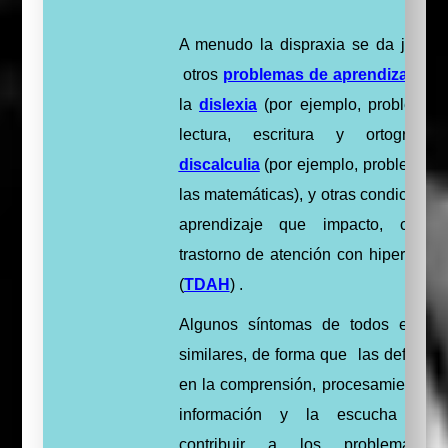
A menudo la dispraxia se da junto 
otros
problemas de aprendizaje
, c
la
dislexia
(por ejemplo, problemas
lectura, escritura y ortografía
discalculia
(por ejemplo, problemas 
las matemáticas), y otras condiciones
aprendizaje que impacto, com
trastorno de atención con hiperactivi
(
TDAH
)
.
Algunos síntomas de todos ellos 
similares, de forma que las deficienc
en la comprensión, procesamiento de
información y la escucha pue
contribuir a los problemas 