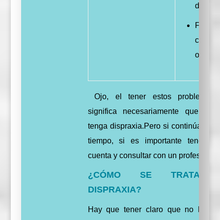
del hab
Fob
compor
obsesi
Ojo, el tener estos problemas
significa necesariamente que tu h
tenga dispraxia.Pero si continúan con
tiempo, si es importante tenerlos
cuenta y consultar con un profesional.
¿CÓMO SE TRATA 
DISPRAXIA?
Hay que tener claro que no hay c