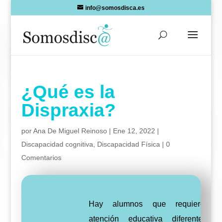
Skip
info@somosdisca.es
to
content
¿Qué es la
Dispraxia?
por
Ana De Miguel Reinoso
|
Ene 12, 2022
|
Discapacidad cognitiva
,
Discapacidad Física
|
0
Comentarios
Hay alumnos que requieren 
atención educativa diferente a