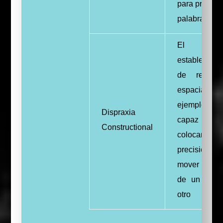
para pronunc
palabras
El
establecimie
de relacio
espaciales, 
ejemplo, 
Dispraxia
capaz 
Constructional
colocar c
precisión
mover obje
de un luga
otro