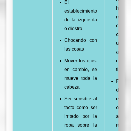
El
habili
establecimiento
motora
de la izquierda
com
o diestro
celebr
Chocando con
un l
las cosas
aboton
Mover los ojos-
cort
en cambio, se
tijeras
mueve toda la
Practic
cabeza
deport
Ser sensible al
en bic
tacto como ser
otras
irritado por la
activi
ropa sobre la
requie