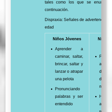
tales como los que se enumera
continuación.
Dispraxia: Señales de advertencia por
edad
Niños Jóvenes
Niños 
esc
Aprender a
caminar, saltar,
Pobr
brincar, saltar y
agarre 
lanzar o atrapar
de for
una pelota
de esc
mano l
Pronunciando
palabras y ser
Hacer
entendido
activi
requie