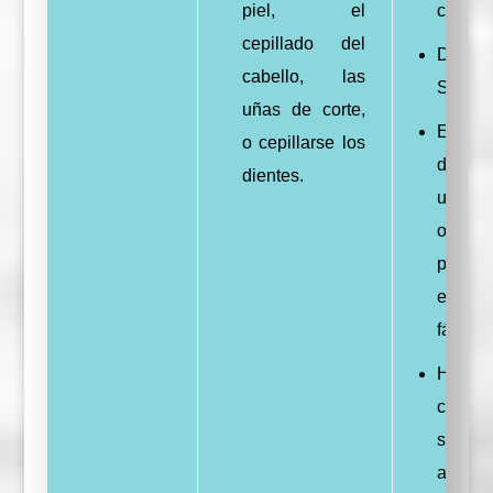
piel, el
coordi
cepillado del
Direcc
cabello, las
Sensin
uñas de corte,
En
o cepillarse los
declar
dientes.
un rit
o en f
pued
entend
fácilme
Hacer
conexi
social
a los 