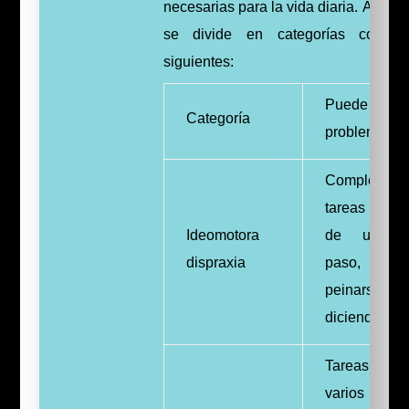
necesarias para la vida diaria. A men
se divide en categorías como 
siguientes:
Puede cau
Categoría
problemas c
Completar
tareas moto
Ideomotora
de un so
dispraxia
paso, co
peinarse
diciendo adi
Tareas 
varios pas