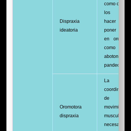
como cepilla
los dient
Dispraxia
hacer la ca
ideatoria
poner la r
en orden, 
como
abotonarse y
pandeo
La
coordinación
de l
Oromotora
movimientos
dispraxia
musculares
necesarios