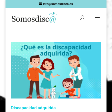
Skip
info@somosdisca.es
to
content
Discapacidad adquirida.