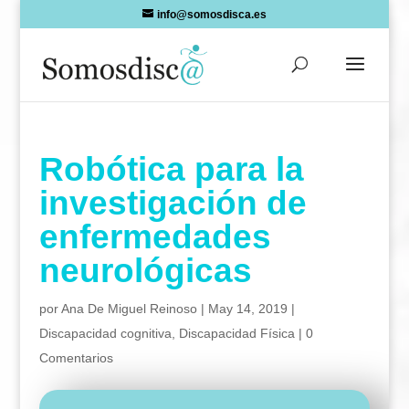
Skip
info@somosdisca.es
to
content
Robótica para la
investigación de
enfermedades
neurológicas
por
Ana De Miguel Reinoso
|
May 14, 2019
|
Discapacidad cognitiva
,
Discapacidad Física
|
0
Comentarios