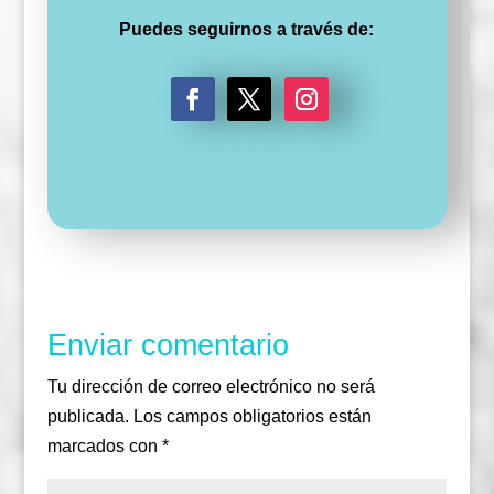
Puedes seguirnos a través de:
F
T
I
a
w
n
c
i
s
e
t
t
b
t
a
o
e
g
o
r
r
k
a
m
Enviar comentario
Tu dirección de correo electrónico no será
publicada.
Los campos obligatorios están
marcados con
*