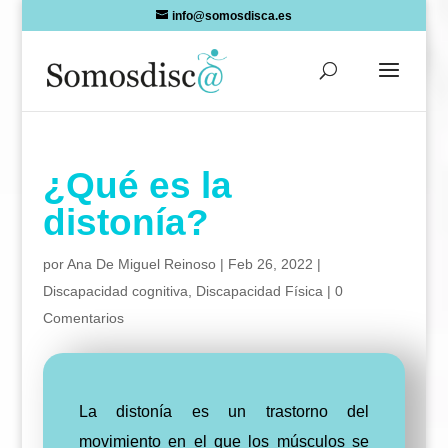
Skip
info@somosdisca.es
to
content
¿Qué es la
distonía?
por
Ana De Miguel Reinoso
|
Feb 26, 2022
|
Discapacidad cognitiva
,
Discapacidad Física
|
0
Comentarios
La distonía es un trastorno del
movimiento en el que los músculos se