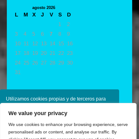
agosto 2026
L
M
X
J
V
S
D
1
2
3
4
5
6
7
8
9
10
11
12
13
14
15
16
17
18
19
20
21
22
23
24
25
26
27
28
29
30
31
« May
Utilizamos cookies propias y de terceros para
mejorar nuestros servicios. Si continúa
We value your privacy
navegando, consideramos que acepta su uso.
Puede obtener más información en nuestra
We use cookies to enhance your browsing experience, serve
política de cookies consulte nuestra
Política de
personalised ads or content, and analyse our traffic. By
privacidad