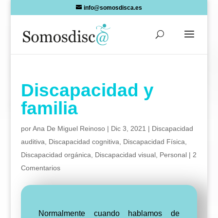
Skip
info@somosdisca.es
to
content
Discapacidad y
familia
por
Ana De Miguel Reinoso
|
Dic 3, 2021
|
Discapacidad
auditiva
,
Discapacidad cognitiva
,
Discapacidad Física
,
Discapacidad orgánica
,
Discapacidad visual
,
Personal
|
2
Comentarios
Normalmente cuando hablamos de