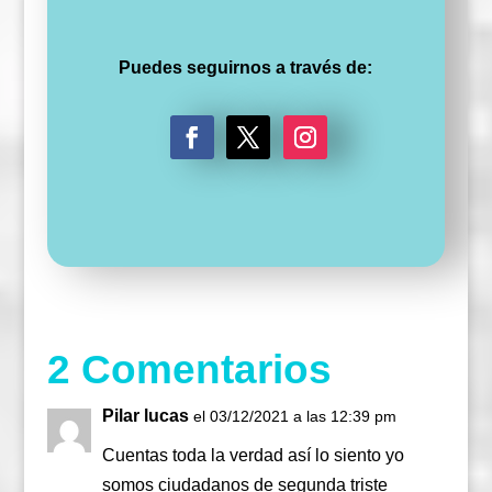
Puedes seguirnos a través de:
F
T
I
a
w
n
c
i
s
e
t
t
b
t
a
o
e
g
o
r
r
k
a
m
2 Comentarios
Pilar lucas
el 03/12/2021 a las 12:39 pm
Cuentas toda la verdad así lo siento yo
somos ciudadanos de segunda triste