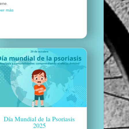
iene.
eer más
Día Mundial de la Psoriasis
2025