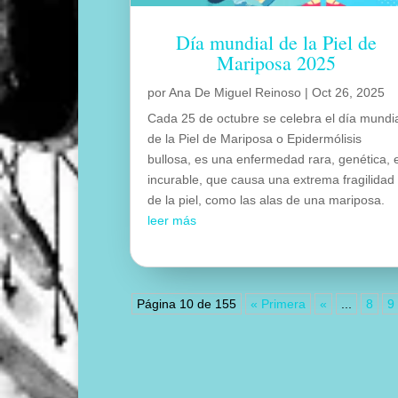
Día mundial de la Piel de
Mariposa 2025
por
Ana De Miguel Reinoso
|
Oct 26, 2025
Cada 25 de octubre se celebra el día mundi
de la Piel de Mariposa o Epidermólisis
bullosa, es una enfermedad rara, genética, 
incurable, que causa una extrema fragilidad
de la piel, como las alas de una mariposa.
leer más
Página 10 de 155
« Primera
«
...
8
9