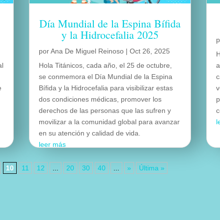
Día Mundial de la Espina Bífida
y la Hidrocefalia 2025
por
Ana De Miguel Reinoso
|
Oct 26, 2025
H
al
Hola Titánicos, cada año, el 25 de octubre,
a
se conmemora el Día Mundial de la Espina
c
e
Bífida y la Hidrocefalia para visibilizar estas
v
dos condiciones médicas, promover los
p
derechos de las personas que las sufren y
c
movilizar a la comunidad global para avanzar
l
en su atención y calidad de vida.
leer más
10
11
12
...
20
30
40
...
»
Última »