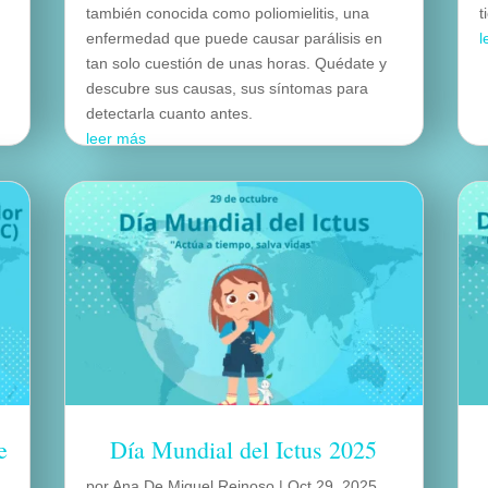
también conocida como poliomielitis, una
t
enfermedad que puede causar parálisis en
l
tan solo cuestión de unas horas. Quédate y
descubre sus causas, sus síntomas para
detectarla cuanto antes.
leer más
e
Día Mundial del Ictus 2025
por
Ana De Miguel Reinoso
|
Oct 29, 2025