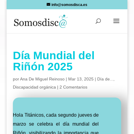
Skip
info@somosdisca.es
to
content
Día Mundial del
Riñón 2025
por
Ana De Miguel Reinoso
|
Mar 13, 2025
|
Día de...
,
Discapacidad orgánica
|
2 Comentarios
Hola Titánicos, cada segundo jueves de
marzo se celebra el día mundial del
Riñón,
visibilizando la importancia que