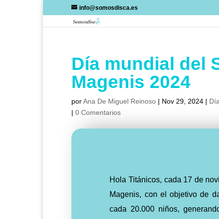
Skip
info@somosdisca.es
to
content
Día mundial del
Magenis 2024
por
Ana De Miguel Reinoso
|
Nov 29, 2024
|
Día
|
0 Comentarios
Hola Titánicos, cada 17 de nov
Magenis, con el objetivo de da
cada 20.000 niños, generando