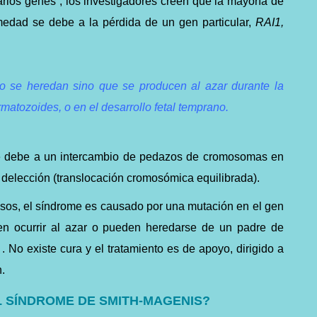
rios genes , los investigadores creen que la mayoría de
rmedad se debe a la pérdida de un gen particular,
RAI1
,
o se heredan sino que se producen al azar durante la
matozoides, o en el desarrollo fetal temprano.
se debe a un intercambio de pedazos de cromosomas en
 delección (
translocación cromosómica equilibrada
).
sos, el síndrome es causado por una mutación en el gen
en ocurrir al azar o pueden heredarse de un padre de
No existe cura y el tratamiento es de apoyo, dirigido a
n.
L SÍNDROME DE SMITH-MAGENIS?