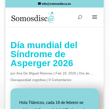
Skip
info@somosdisca.es
to
content
Día mundial del
Síndrome de
Asperger 2026
por
Ana De Miguel Reinoso
|
Feb 18, 2026
|
Día de...
,
Discapacidad cognitiva
|
0 Comentarios
Hola Titánicos, cada 18 de febrero se