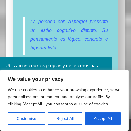
La persona con Asperger presenta
un estilo cognitivo distinto. Su
pensamiento es lógico, concreto e
hiperrealista.
Utilizamos cookies propias y de terceros para
Hay que tener en cuenta que su
mejorar nuestros servicios. Si continúa
discapacidad no es evidente, sólo se
We value your privacy
navegando, consideramos que acepta su uso.
manifiesta al nivel de comportamientos
Puede obtener más información en nuestra
We use cookies to enhance your browsing experience, serve
política de cookies consulte nuestra
Política de
sociales disfuncionales.
personalised ads or content, and analyse our traffic. By
privacidad
clicking "Accept All", you consent to our use of cookies.
Por lo que esto se traduce en problemas
tanto para ellos como para los familiares
Aceptar
Customise
Reject All
Accept All
en todos los ámbitos.
Share This